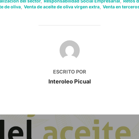
lización del sector
,
Responsabilidad Social Empresarial
,
Retos d
te de oliva
,
Venta de aceite de oliva virgen extra
,
Venta en tercero
AUTOR DE LA PUBLICACIÓN
ESCRITO POR
Interoleo Picual