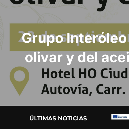
entradas
Grupo Interóleo 
olivar y del ace
ÚLTIMAS NOTICIAS