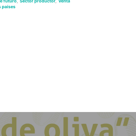
e futuro
,
Sector productor
,
Venta
s países