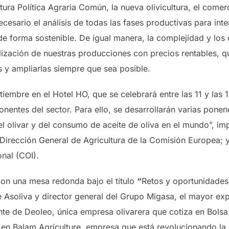
ura Política Agraria Común, la nueva olivicultura, el comerc
cesario el análisis de todas las fases productivas para int
 de forma sostenible. De igual manera, la complejidad y lo
lización de nuestras producciones con precios rentables, 
 y ampliarlas siempre que sea posible.
tiembre en el Hotel HO, que se celebrará entre las 11 y las 
onentes del sector. Para ello, se desarrollarán varias pone
el olivar y del consumo de aceite de oliva en el mundo”, imp
 Dirección General de Agricultura de la Comisión Europea; y 
onal (COI).
con una mesa redonda bajo el título
“
Retos y oportunidades”
 Asoliva y director general del Grupo Migasa, el mayor exp
nte de Deoleo, única empresa olivarera que cotiza en Bolsa 
 en Balam Agriculture, empresa que está revolucionando la n