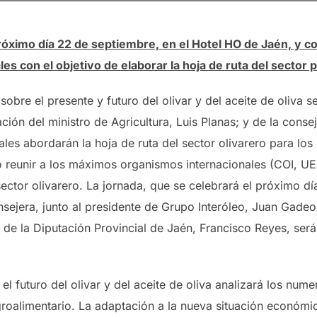
róximo día 22 de septiembre, en el Hotel HO de Jaén, y co
es con el objetivo de elaborar la hoja de ruta del sector
obre el presente y futuro del olivar y del aceite de oliva s
ación del ministro de Agricultura, Luis Planas; y de la con
les abordarán la hoja de ruta del sector olivarero para lo
 reunir a los máximos organismos internacionales (COI, UE, 
ctor olivarero. La jornada, que se celebrará el próximo dí
sejera, junto al presidente de Grupo Interóleo, Juan Gadeo;
te de la Diputación Provincial de Jaén, Francisco Reyes, ser
 el futuro del olivar y del aceite de oliva analizará los nu
roalimentario. La adaptación a la nueva situación económic