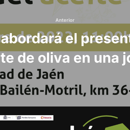
Anterior
Anterior
abordará el present
ite de oliva en una